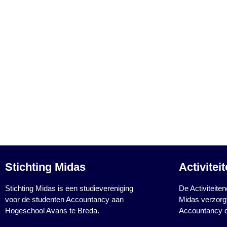
MIDAS
Accountancy Hogeschool
Avans Breda
Stichting Midas
Activitei
Stichting Midas is een studievereniging
De Activiteite
voor de studenten Accountancy aan
Midas verzorg
Hogeschool Avans te Breda.
Accountancy di