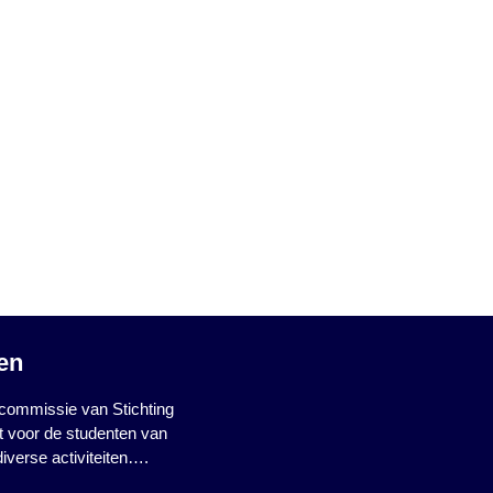
ten
ncommissie van Stichting
t voor de studenten van
verse activiteiten….