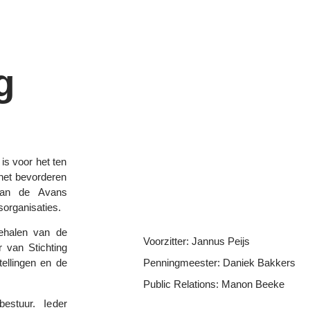
g
is voor het ten
 het bevorderen
aan de Avans
organisaties.
behalen van de
Voorzitter: Jannus Peijs
r van Stichting
Penningmeester: Daniek Bakkers
tellingen en de
Public Relations: Manon Beeke
estuur. Ieder