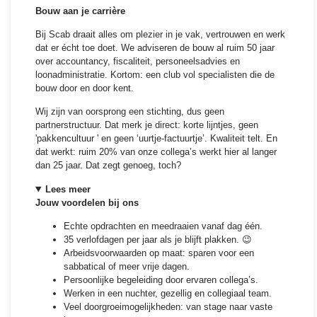
Bouw aan je carrière
Bij Scab draait alles om plezier in je vak, vertrouwen en werk
dat er écht toe doet. We adviseren de bouw al ruim 50 jaar
over accountancy, fiscaliteit, personeelsadvies en
loonadministratie. Kortom: een club vol specialisten die de
bouw door en door kent.
Wij zijn van oorsprong een stichting, dus geen
partnerstructuur. Dat merk je direct: korte lijntjes, geen
'pakkencultuur ' en geen ‘uurtje-factuurtje’. Kwaliteit telt. En
dat werkt: ruim 20% van onze collega’s werkt hier al langer
dan 25 jaar. Dat zegt genoeg, toch?
Lees meer
Jouw voordelen bij ons
Echte opdrachten en meedraaien vanaf dag één.
35 verlofdagen per jaar als je blijft plakken. 😉
Arbeidsvoorwaarden op maat: sparen voor een
sabbatical of meer vrije dagen.
Persoonlijke begeleiding door ervaren collega’s.
Werken in een nuchter, gezellig en collegiaal team.
Veel doorgroeimogelijkheden: van stage naar vaste