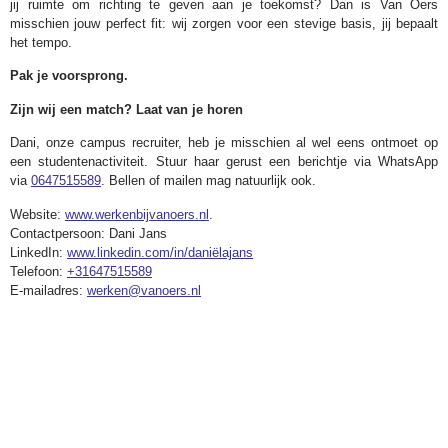
jij ruimte om richting te geven aan je toekomst? Dan is Van Oers
misschien jouw perfect fit: wij zorgen voor een stevige basis, jij bepaalt
het tempo.
Pak je voorsprong.
Zijn wij een match? Laat van je horen
Dani, onze campus recruiter, heb je misschien al wel eens ontmoet op
een studentenactiviteit. Stuur haar gerust een berichtje via WhatsApp
via
0647515589
. Bellen of mailen mag natuurlijk ook.
Website:
www.werkenbijvanoers.nl
.
Contactpersoon: Dani Jans
LinkedIn:
www.linkedin.com/in/daniëlajans
Telefoon:
+31647515589
E-mailadres:
werken@vanoers.nl