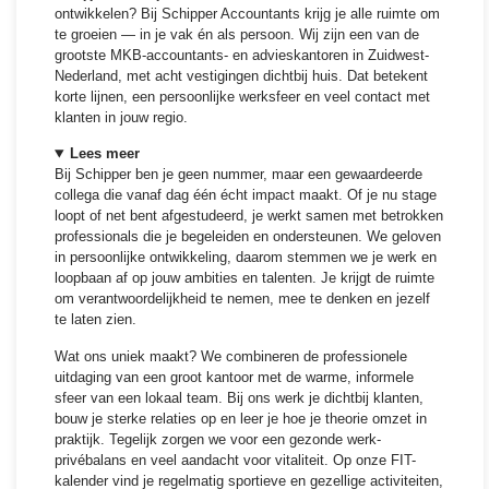
ontwikkelen? Bij Schipper Accountants krijg je alle ruimte om
te groeien — in je vak én als persoon. Wij zijn een van de
grootste MKB-accountants- en advieskantoren in Zuidwest-
Nederland, met acht vestigingen dichtbij huis. Dat betekent
korte lijnen, een persoonlijke werksfeer en veel contact met
klanten in jouw regio.
Lees meer
Bij Schipper ben je geen nummer, maar een gewaardeerde
collega die vanaf dag één écht impact maakt. Of je nu stage
loopt of net bent afgestudeerd, je werkt samen met betrokken
professionals die je begeleiden en ondersteunen. We geloven
in persoonlijke ontwikkeling, daarom stemmen we je werk en
loopbaan af op jouw ambities en talenten. Je krijgt de ruimte
om verantwoordelijkheid te nemen, mee te denken en jezelf
te laten zien.
Wat ons uniek maakt? We combineren de professionele
uitdaging van een groot kantoor met de warme, informele
sfeer van een lokaal team. Bij ons werk je dichtbij klanten,
bouw je sterke relaties op en leer je hoe je theorie omzet in
praktijk. Tegelijk zorgen we voor een gezonde werk-
privébalans en veel aandacht voor vitaliteit. Op onze FIT-
kalender vind je regelmatig sportieve en gezellige activiteiten,