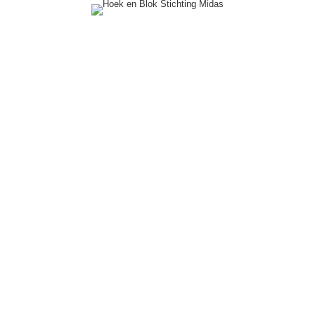
INTERESSE?
Meld je aan bij
Stichting Midas!
Wil je lid worden van de vereniging? Klik dan op de knop hieronder om
je gegevens achter te laten. Onze secretaris zal dan zo snel mogelijk
contact met je opnemen om een kennismakingsgesprek in te plannen.
Tijdens dit gesprek kom je erachter of Midas bij je past.