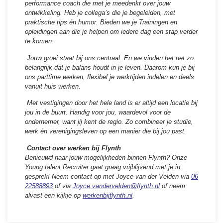
performance coach die met je meedenkt over jouw
ontwikkeling. Heb je collega’s die je begeleiden, met
praktische tips én humor. Bieden we je Trainingen en
opleidingen aan die je helpen om iedere dag een stap verder
te komen.
Jouw groei staat bij ons centraal. En we vinden het net zo
belangrijk dat je balans houdt in je leven. Daarom kun je bij
ons parttime werken, flexibel je werktijden indelen en deels
vanuit huis werken.
Met vestigingen door het hele land is er altijd een locatie bij
jou in de buurt. Handig voor jou, waardevol voor de
ondernemer, want jij kent de regio. Zo combineer je studie,
werk én verenigingsleven op een manier die bij jou past.
Contact over werken bij Flynth
Benieuwd naar jouw mogelijkheden binnen Flynth? Onze
Young talent Recruiter gaat graag vrijblijvend met je in
gesprek! Neem contact op met Joyce van der Velden via
06
22588893
of via
Joyce.vandervelden@flynth.nl
of neem
alvast een kijkje op
werkenbijflynth.nl
.